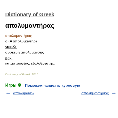
Dictionary of Greek
απολυμαντήρας
απολυμαντήρας
ο (Α ἀπολυμαντήρ)
νεοελλ.
συσκευή απολύμανσης
αρχ.
καταστροφέας, εξολοθρευτής.
Dictionary of Greek
.
2013
.
Игры ⚽
Поможем написать курсовую
απολυμαίνω
απολυμαντήριος