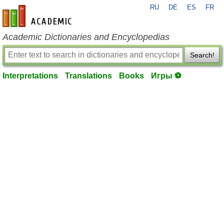
RU
DE
ES
FR
en-academic.com
Academic Dictionaries and Encyclopedias
Search!
Interpretations
Translations
Books
Игры ⚽